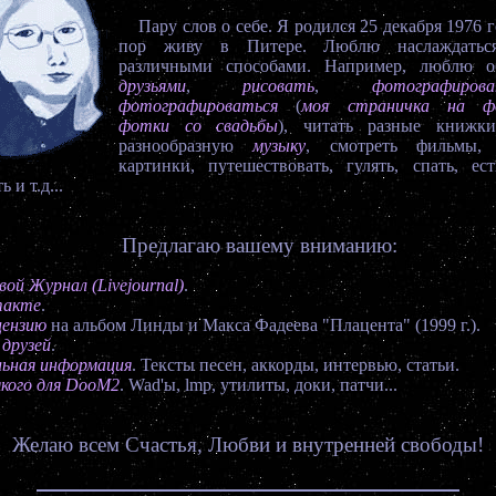
Пару слов о себе. Я родился 25 декабря 1976 го
пор живу в Питере. Люблю наслаждатьс
различными способами. Например, люблю о
друзьями
,
рисовать
,
фотографир
фотографироваться
(
моя страничка на ф
фотки со свадьбы
), читать разные книжки
разнообразную
музыку
, смотреть фильмы,
картинки, путешествовать, гулять, спать, ест
 и т.д...
Предлагаю вашему вниманию:
ой Журнал (Livejournal)
.
такте
.
цензию
на альбом Линды и Макса Фадеева "Плацента" (1999 г.).
 друзей
.
ьная информация
. Тексты песен, аккорды, интервью, статьи.
якого для DooM2
. Wad'ы, lmp, утилиты, доки, патчи...
Желаю всем Счастья, Любви и внутренней свободы!