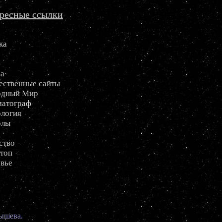
ресные ссылки
ка
р
са
ственные сайты
одный Мир
матограф
логия
олы
ство
топ
вье
ышева.