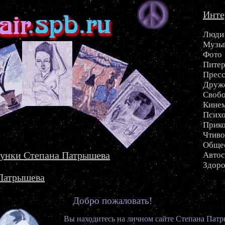
Инте
Люди
Музы
Фото
Пите
Прес
Друже
Своб
Кине
Психо
Прик
Чтиво
Обще
унки Степана Патрышева
Автос
Здоро
Патрышева
Добро пожаловать!
Вы находитесь на личном сайте Степана Патр