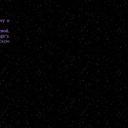
vey
и
евой
,
gic'у
,
ескую