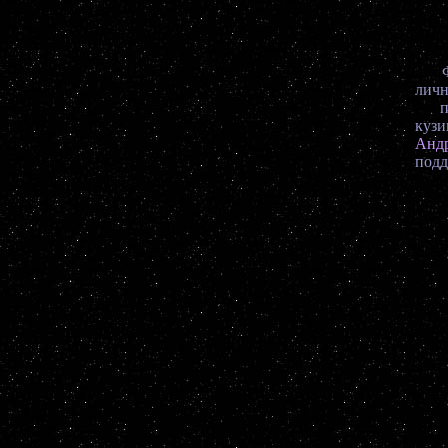
Фи
лич
па
куз
Анд
подд