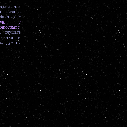
да и с тех
я жизнью
бщаться с
овать и
отосайте
,
, слушать
 фотки и
ь, думать,