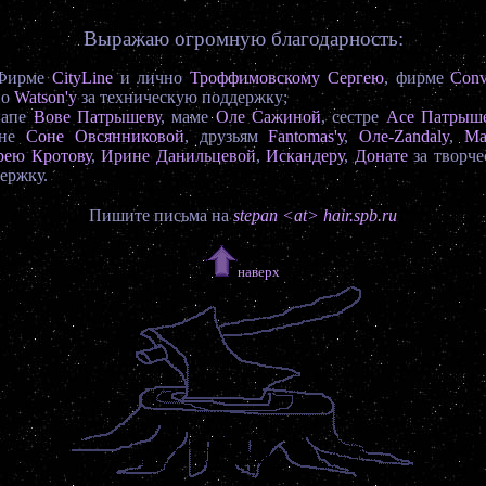
Выражаю огромную благодарность:
рме
CityLine
и лично
Троффимовскому Сергею
, фирме
Con
но
Watson'у
за техническую поддержку;
пе
Вове Патрышеву
, маме
Оле Сажиной
, сестре
Асе Патрыш
ине
Соне Овсянниковой
, друзьям
Fantomas'у
,
Оле-Zandaly
,
Ma
рею Кротову
,
Ирине Данильцевой
,
Искандеру
,
Донате
за творч
ержку.
Пишите письма на
stepan <at> hair.spb.ru
наверх