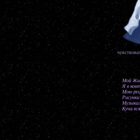
чувствовать
Мой Жив
Я в кон
Мою ре
Рисунки
Музыкал
Куча вс